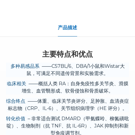
产品描述
主要特点和优点
多种易感品系
——C57BL/6、DBA/1小鼠和Wistar大
鼠，可满足不同遗传背景和实验需求。
临床相关
——概括人类 RA：自身免疫性多关节炎、滑膜
增生、血管翳形成、软骨侵蚀和骨质破坏。
综合终点
——体重、临床关节炎评分、足肿胀、血清炎症
标志物（CRP、IL-6）、关节组织病理学（HE 评分）。
转化价值
– 非常适合测试 DMARD（甲氨蝶呤、柳氮磺吡
啶）、生物制剂（抗 TNF、抗 IL-6R）、JAK 抑制剂和新
型免疫调节剂。