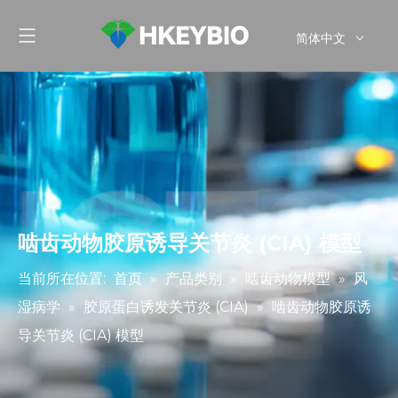
简体中文
English
啮齿动物胶原诱导关节炎 (CIA) 模型
当前所在位置:
首页
»
产品类别
»
啮齿动物模型
»
风
湿病学
»
胶原蛋白诱发关节炎 (CIA)
»
啮齿动物胶原诱
导关节炎 (CIA) 模型