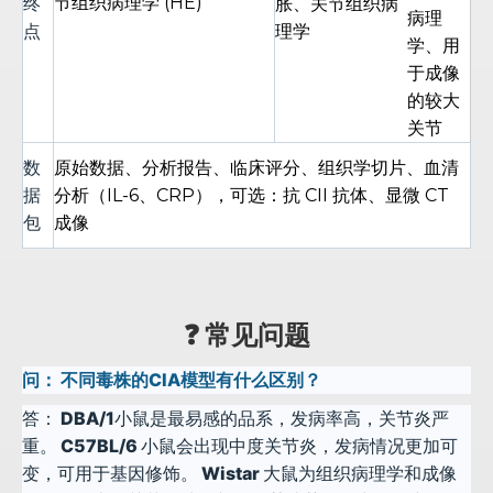
终
节组织病理学 (HE)
胀、关节组织病
病理
点
理学
学、用
于成像
的较大
关节
数
原始数据、分析报告、临床评分、组织学切片、血清
据
分析（IL-6、CRP），可选：抗 CII 抗体、显微 CT
包
成像
❓ 常见问题
问：
不同毒株的CIA模型有什么区别？
答：
DBA/1小鼠是最易感的品系，发病率高，关节炎严
重。 C57BL/6 小鼠会出现中度关节炎，发病情况更加可
变，可用于基因修饰。 Wistar 大鼠为组织病理学和成像