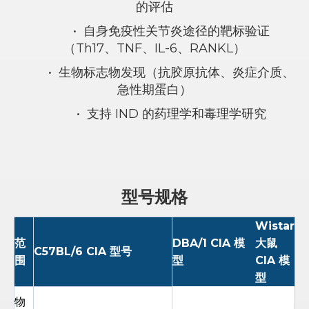
的评估
•
自身免疫性关节炎途径的靶标验证
（Th17、TNF、IL-6、RANKL）
•
生物标志物发现（抗胶原抗体、炎症介质、
急性期蛋白）
•
支持 IND 的药理学和毒理学研究
型号规格
Wistar
范
DBA/1 CIA 模
大鼠
C57BL/6 CIA 型号
围
型
CIA 模
型
物