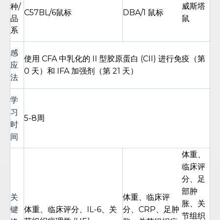
威斯塔
种/
C57BL/6鼠标
DBA/1 鼠标
品
鼠
系
感
使用 CFA 中乳化的 II 型胶原蛋白 (CII) 进行免疫（第
应
0 天）和 IFA 加强剂（第 21 天）
法
学
习
5-8周
时
间
体重、
临床评
分、足
部肿
关
体重、临床评
胀、关
键
体重、临床评分、IL-6、关
分、CRP、足肿
节组织