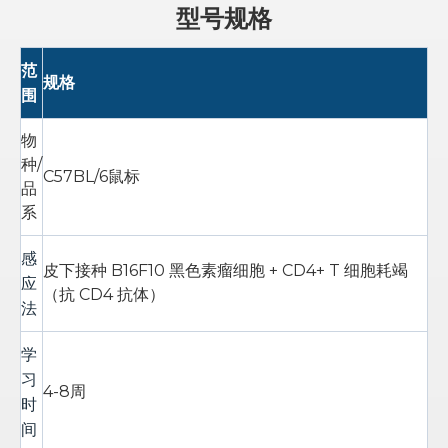
型号规格
范
规格
围
物
种/
C57BL/6鼠标
品
系
感
皮下接种 B16F10 黑色素瘤细胞 + CD4+ T 细胞耗竭
应
（抗 CD4 抗体）
法
学
习
4-8周
时
间