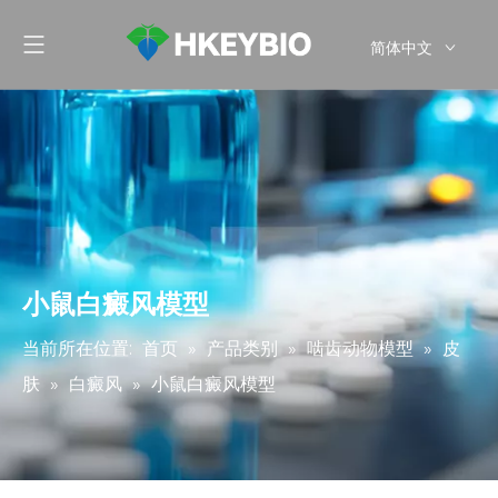
简体中文
English
小鼠白癜风模型
当前所在位置:
首页
»
产品类别
»
啮齿动物模型
»
皮
肤
»
白癜风
»
小鼠白癜风模型