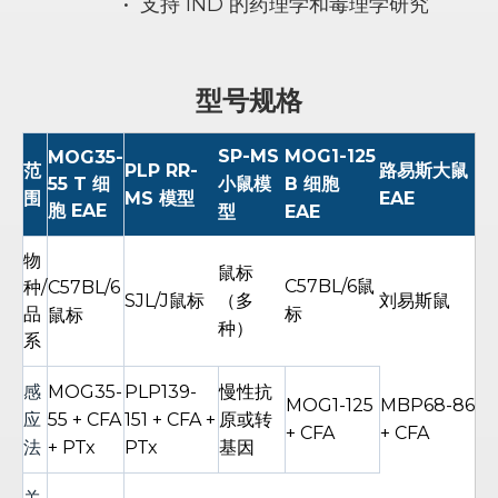
•
支持 IND 的药理学和毒理学研究
型号规格
SP-MS
MOG1-125
MOG35-
范
PLP RR-
路易斯大鼠
55 T 细
小鼠模
B 细胞
围
MS 模型
EAE
胞 EAE
型
EAE
物
鼠标
C57BL/6鼠
种/
C57BL/6
SJL/J鼠标
（多
刘易斯鼠
品
标
鼠标
种）
系
感
MOG35-
PLP139-
慢性抗
MOG1-125
MBP68-86
应
55 + CFA
151 + CFA +
原或转
+ CFA
+ CFA
法
+ PTx
PTx
基因
关