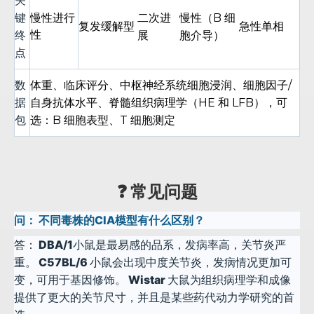
键
慢性进行
二次进
慢性（B 细
复发缓解型
急性单相
终
性
展
胞介导）
点
数
体重、临床评分、中枢神经系统细胞浸润、细胞因子/
据
自身抗体水平、脊髓组织病理学（HE 和 LFB），可
包
选：B 细胞表型、T 细胞测定
❓ 常见问题
问：
不同毒株的CIA模型有什么区别？
答：
DBA/1小鼠是最易感的品系，发病率高，关节炎严
重。 C57BL/6 小鼠会出现中度关节炎，发病情况更加可
变，可用于基因修饰。 Wistar 大鼠为组织病理学和成像
提供了更大的关节尺寸，并且是某些药代动力学研究的首