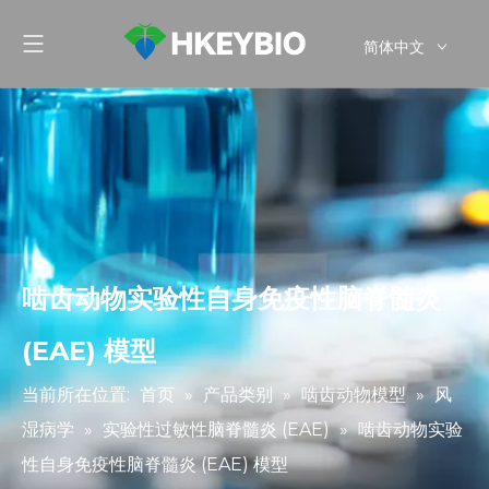
简体中文
English
啮齿动物实验性自身免疫性脑脊髓炎
(EAE) 模型
当前所在位置:
首页
»
产品类别
»
啮齿动物模型
»
风
湿病学
»
实验性过敏性脑脊髓炎 (EAE)
»
啮齿动物实验
性自身免疫性脑脊髓炎 (EAE) 模型