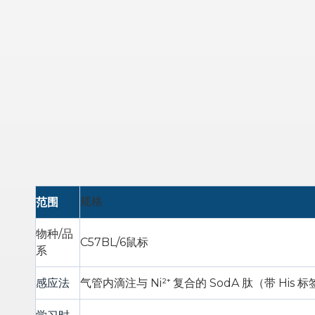
范围
规格
物种/品
C57BL/6鼠标
系
感应法
气管内滴注与 Ni²⁺ 复合的 SodA 肽（带 His 