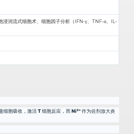
式细胞术、细胞因子分析（IFN-γ、TNF-α、IL-
细胞吸收，激活 T 细胞反应，而 Ni²⁺ 作为佐剂放大炎