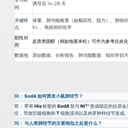
学习时
诱导后 14–28 天
间
关键终
体重、肺功能检查（如顺应性、阻力）、肺组织病
点
6）、免疫组织化学
阳性对
皮质类固醇（例如地塞米松）可作为参考抗炎
照
数据包
原始数据、分析报告、肺功能​​数据、组织学切
问：
SodA 如何诱发小鼠肺结节？
答：
带有 His 标签的 SodA 肽与 Ni²⁺ 形成稳
症，导致巨噬细胞和 T 细胞浸润以及肉芽肿样结节形成
问：
与人类肺结节的主要相似之处是什么？