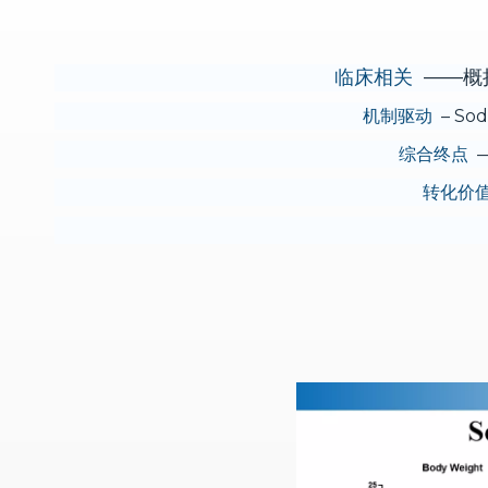
临床相关
——概
机制驱动
– S
综合终点
—
转化价