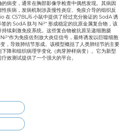
确的病变，通常在胸部影像学检查中偶然发现。其病因
瘤性疾病，发病机制涉及慢性炎症、免疫介导的组织反
o 在 C57BL/6 小鼠中提供了经过充分验证的 SodA 诱
标签的 SodA 肽与 Ni²⁺ 形成稳定的抗原金属复合物，该
并持续刺激免疫系统。这些复合物被抗原呈递细胞摄
Ni²⁺作为免疫佐剂放大炎症信号，最终诱发以巨噬细胞
病变，导致肺结节形成。该模型概括了人类肺结节的主要
能下降和组织病理学变化（肉芽肿样病变）。它为新型
前疗效测试提供了一个强大的平台。