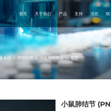
首页
关于我们
产品
支持
消息
联
非人类灵长类动物 (NHP) 
服务
啮齿动物模型
下载
人体组织和离体模型
常问问题
综合疗效评价
客户评价
吸系统
»
肺部结节
»
小鼠肺结节 (PN) 模型
转化医学和生物标志物
IND 提交支持
小鼠肺结节 (PN