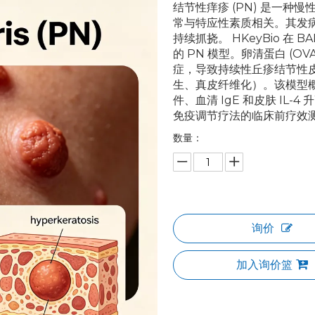
结节性痒疹 (PN) 是一
常与特应性素质相关。其发病机
持续抓挠。 HKeyBio 在 B
的 PN 模型。卵清蛋白 (OV
症，导致持续性丘疹结节性
生、真皮纤维化）。该模型概
件、血清 IgE 和皮肤 IL
免疫调节疗法的临床前疗效
数量：
询价
加入询价篮