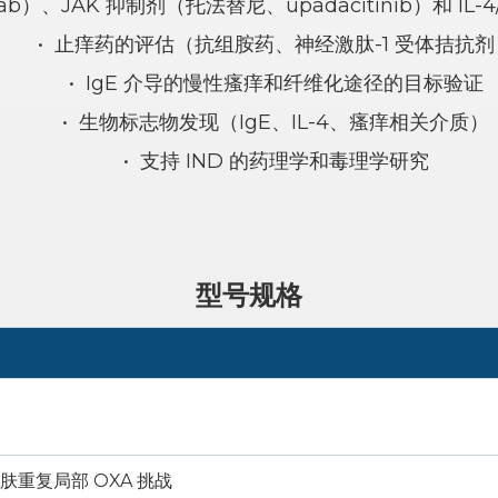
ab）、JAK 抑制剂（托法替尼、upadacitinib）和 IL-
•
止痒药的评估（抗组胺药、神经激肽-1 受体拮抗剂
•
IgE 介导的慢性瘙痒和纤维化途径的目标验证
•
生物标志物发现（IgE、IL-4、瘙痒相关介质）
•
支持 IND 的药理学和毒理学研究
型号规格
肤重复局部 OXA 挑战