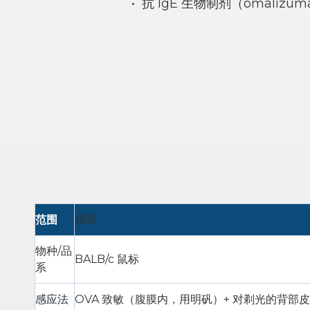
•
抗 IgE 生物制剂（omalizum
范围
规格
物种/品
BALB/c 鼠标
系
感应法
OVA 致敏（腹膜内，用明矾）+ 对剃光的背部皮