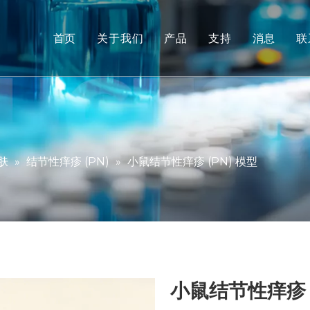
首页
关于我们
产品
支持
消息
联
非人类灵长类动物 (NHP) 
服务
啮齿动物模型
下载
人体组织和离体模型
常问问题
综合疗效评价
客户评价
肤
»
结节性痒疹 (PN)
»
小鼠结节性痒疹 (PN) 模型
转化医学和生物标志物
IND 提交支持
小鼠结节性痒疹 