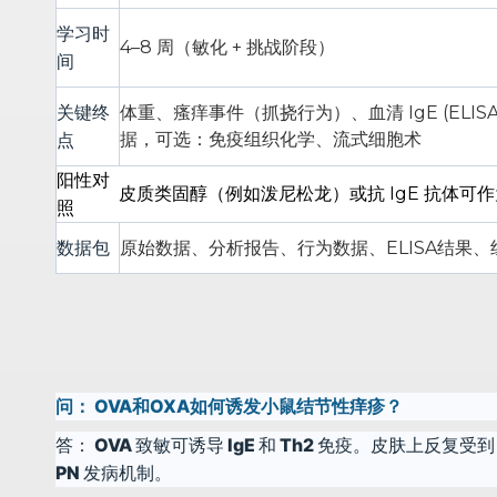
学习时
4–8 周（敏化 + 挑战阶段）
间
关键终
体重、瘙痒事件（抓挠行为）、血清 IgE (ELISA
点
据，可选：免疫组织化学、流式细胞术
阳性对
皮质类固醇（例如泼尼松龙）或抗 IgE 抗体可
照
数据包
原始数据、分析报告、行为数据、ELISA结果、
问：
OVA和OXA如何诱发小鼠结节性痒疹？
答：
OVA 致敏可诱导 IgE 和 Th2 免疫。皮肤上
PN 发病机制。