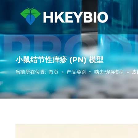
小鼠结节性痒疹 (PN) 模型
当前所在位置:
首页
»
产品类别
»
啮齿动物模型
»
皮