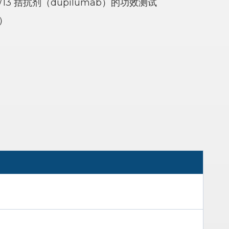
4/13 拮抗剂（dupilumab）的功效测试
）