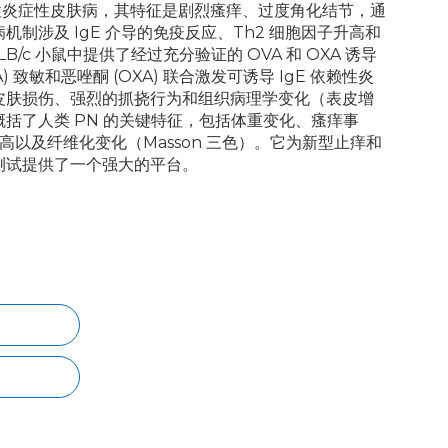
种慢性炎症性皮肤病，其特征是剧烈瘙痒、过度角化结节，通
制涉及 IgE 介导的免疫反应、Th2 细胞因子升高和
ALB/c 小鼠中提供了经过充分验证的 OVA 和 OXA 诱导
A) 致敏和恶唑酮 (OXA) 联合激发可诱导 IgE 依赖性炎
皮肤损伤、强烈的抓挠行为和组织病理学变化（表皮增
括了人类 PN 的关键特征，包括体重变化、瘙痒事
-4 升高以及纤维化变化（Masson 三色）。它为新型止痒和
测试提供了一个强大的平台。