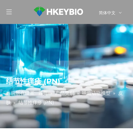
简体中文
English
结节性痒疹 (PN)
当前所在位置:
首页
»
产品类别
»
啮齿动物模型
»
皮
肤
»
结节性痒疹 (PN)