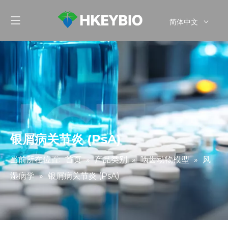
简体中文
English
银屑病关节炎 (PsA)
当前所在位置:
首页
»
产品类别
»
啮齿动物模型
»
风
湿病学
»
银屑病关节炎 (PsA)