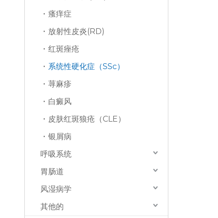
瘙痒症
放射性皮炎(RD)
红斑痤疮
系统性硬化症（SSc）
荨麻疹
白癜风
皮肤红斑狼疮（CLE）
银屑病
呼吸系统
胃肠道
风湿病学
其他的