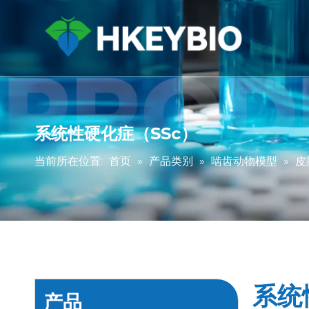
系统性硬化症（SSc）
当前所在位置:
首页
»
产品类别
»
啮齿动物模型
»
皮
系统
产品