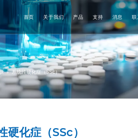
首页
关于我们
产品
支持
消息
联
非人类灵长类动物 (NHP) 
服务
啮齿动物模型
下载
人体组织和离体模型
常问问题
综合疗效评价
客户评价
肤
»
系统性硬化症（SSc）
转化医学和生物标志物
IND 提交支持
性硬化症（SSc）