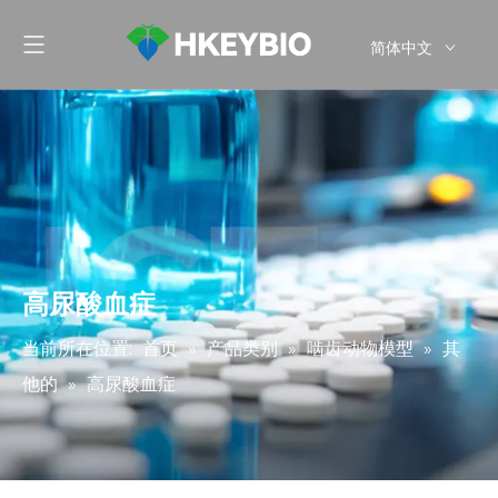
简体中文
English
高尿酸血症
当前所在位置:
首页
»
产品类别
»
啮齿动物模型
»
其
他的
»
高尿酸血症