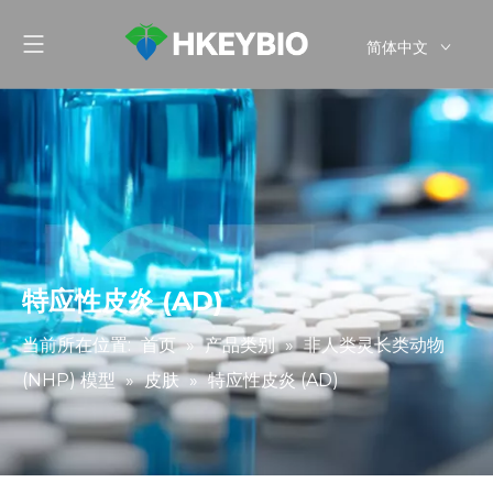
简体中文
English
特应性皮炎 (AD)
当前所在位置:
首页
»
产品类别
»
非人类灵长类动物
(NHP) 模型
»
皮肤
»
特应性皮炎 (AD)