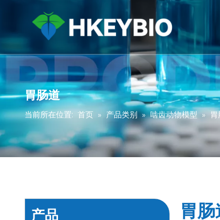
胃肠道
当前所在位置:
首页
»
产品类别
»
啮齿动物模型
»
胃
胃肠
产品