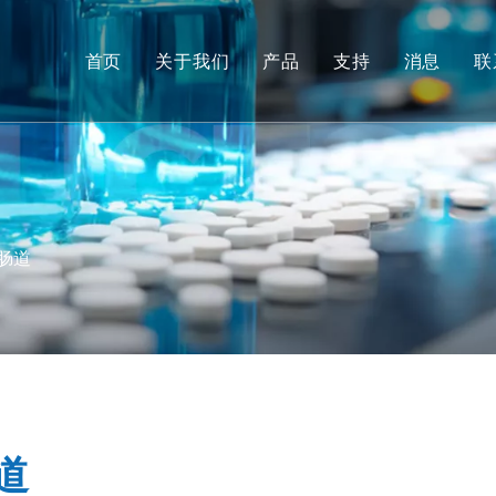
首页
关于我们
产品
支持
消息
联
非人类灵长类动物 (NHP) 
服务
啮齿动物模型
下载
人体组织和离体模型
常问问题
综合疗效评价
客户评价
肠道
转化医学和生物标志物
IND 提交支持
道