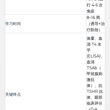
行 4-6 次
免疫
8–16 周
学习时间
（诱导+治
疗阶段）
体重、血
清 T4 水
平
(ELISA)、
血清
TSAb（
甲状腺刺
激抗
体）、抗
TSHR 抗
关键终点
体、眼部
临床评分
（0-4