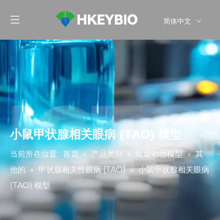
简体中文
English
小鼠甲状腺相关眼病 (TAO) 模型
当前所在位置:
首页
»
产品类别
»
啮齿动物模型
»
其
他的
»
甲状腺相关性眼病 (TAO)
»
小鼠甲状腺相关眼病
(TAO) 模型