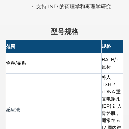
•
支持 IND 的药理学和毒理学研究
型号规格
范围
规格
BALB/c
物种/品系
鼠标
将人
TSHR
cDNA 重
复电穿孔
(EP) 进入
感应法
骨骼肌，
通常在 8-
12 周内进