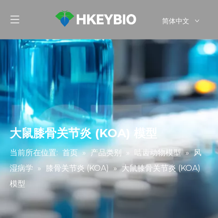
简体中文
English
大鼠膝骨关节炎 (KOA) 模型
当前所在位置:
首页
»
产品类别
»
啮齿动物模型
»
风
湿病学
»
膝骨关节炎 (KOA)
»
大鼠膝骨关节炎 (KOA)
模型