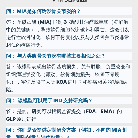
问：
MIA是如何诱发骨关节炎的？
答：
单碘乙酸 (MIA) 抑制 3-磷酸甘油醛脱氢酶（糖酵解
中的关键酶），导致软骨细胞代谢破坏和凋亡。这会引发
进行性软骨退化、软骨下骨变化以及与人类骨关节炎非常
相似的疼痛行为。
问：
与人类膝骨关节炎有哪​​些主要相似之处？
答：
该模型表现出软骨基质损失、关节肿胀、负重改变和
组织病理学变化（颤动、软骨细胞损失、软骨下骨硬
化），密切反映了人类 KOA 病理学和疼痛相关的功能缺
陷。
问：
该模型可以用于 IND 支持研究吗？
答：
是的。研究可以根据监管提交（FDA、EMA）的
GLP 原则进行。
问：
你们是否提供定制研究方案（例如，不同的 MIA 剂
量、预防剂量与治疗剂量）？