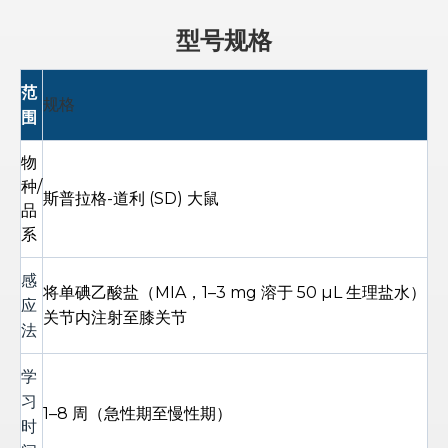
型号规格
范
规格
围
物
种/
斯普拉格-道利 (SD) 大鼠
品
系
感
将单碘乙酸盐（MIA，1–3 mg 溶于 50 µL 生理盐水）
应
关节内注射至膝关节
法
学
习
1–8 周（急性期至慢性期）
时