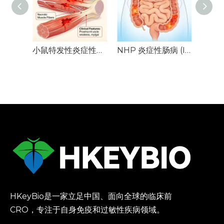
小鼠特发性炎症性肌病 (IIM) 模型
NHP 炎症性肠病 (IBD) 模型
小鼠
HKeyBio是一家立足中国、面向全球的临床前
CRO，专注于自身免疫和过敏性疾病领域。