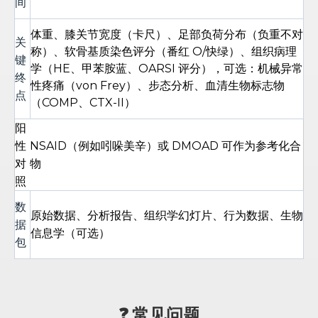
间
体重、膝关节宽度（卡尺）、足部负荷分布（负重不对
关
称）、软骨基质染色评分（番红 O/快绿）、组织病理
键
学（HE、甲苯胺蓝、OARSI 评分），可选：机械异常
终
性疼痛（von Frey）、步态分析、血清生物标志物
点
（COMP、CTX-II）
阳
性
NSAID（例如吲哚美辛）或 DMOAD 可作为参考化合
对
物
照
数
原始数据、分析报告、组织学幻灯片、行为数据、生物
据
信息学（可选）
包
❓ 常见问题