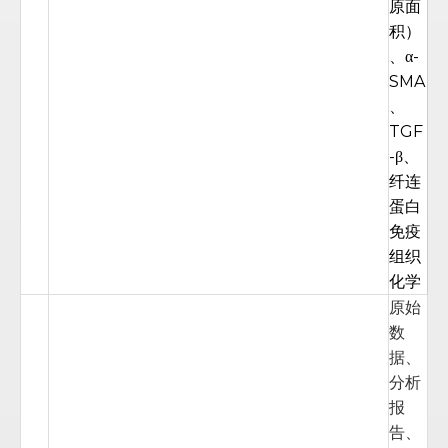
原面
积）
、α-
SMA
、
TGF
-β、
纤连
蛋白
免疫
组织
化学
原始
数
据、
分析
报
告、