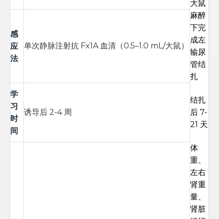
大鼠
麻醉
下完
感
成左
应
单次静脉注射抗 Fx1A 血清（0.5–1.0 mL/大鼠）
输尿
法
管结
扎
学
结扎
习
诱导后 2-4 周
后 7-
时
21 天
间
体
重、
左右
肾重
量、
肾脏