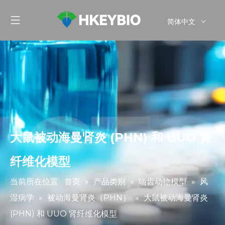
简体中文
English
大鼠被动海曼肾炎 (PHN) 和 UUO 肾
纤维化模型
当前所在位置:
首页
»
产品类别
»
啮齿动物模型
»
风
湿病学
»
被动海曼肾炎（PHN）
»
大鼠被动海曼肾炎
(PHN) 和 UUO 肾纤维化模型