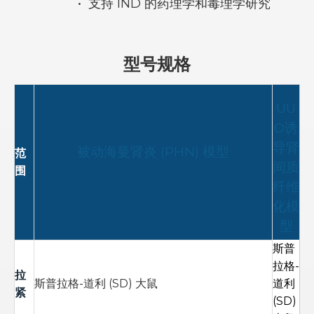
•
支持 IND 的药理学和毒理学研究
型号规格
UU
O诱
导肾
被动海曼肾炎 (PHN) 模型
范
间质
围
纤维
化模
型
斯普
拉格-
拉
斯普拉格-道利 (SD) 大鼠
道利
紧
(SD)