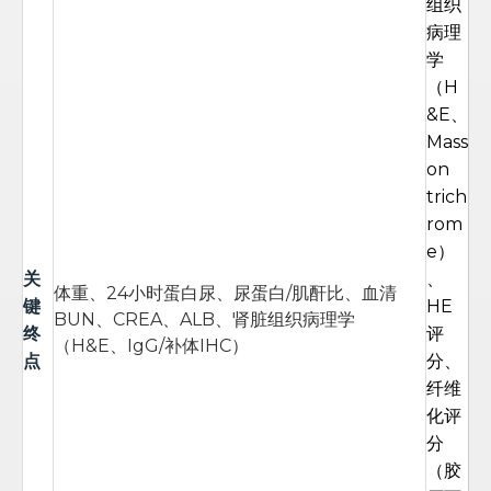
组织
病理
学
（H
&E、
Mass
on
trich
rom
e）
关
、
体重、24小时蛋白尿、尿蛋白/肌酐比、血清
键
HE
BUN、CREA、ALB、肾脏组织病理学
终
评
（H&E、IgG/补体IHC）
点
分、
纤维
化评
分
（胶