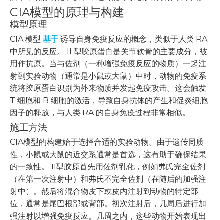
CIA模型的原理与构建
模型原理
CIA 模型
基于
诱导自身免疫反应的概念，类似于人类 RA
中所见的反应。 II 型胶原蛋白是关节软骨的主要成分，被
用作抗原。当与佐剂（一种增强免疫反应的物质）一起注
射到实验动物（通常是小鼠或大鼠）中时，动物的免疫系
统将胶原蛋白识别为外来物质并发起免疫攻击。这会触发
T 细胞和 B 细胞的激活，导致自身抗体的产生和促炎细胞
因子的释放，与人类 RA 的自身免疫过程非常相似。
施工方法
CIA模型的构建始于选择合适的实验动物。由于遗传同质
性，小鼠或大鼠的近交系通常是首选，这有助于确保结果
的一致性。 II型胶原首先用佐剂乳化，例如弗氏完全佐剂
（在第一次注射中）和弗氏不完全佐剂（在随后的加强注
射中）。然后将混合物皮下或皮内注射到动物的特定部
位，通常是尾巴根部或背部。初次注射后，几周后进行加
强注射以增强免疫反应。几周之内，这些动物开始表现出