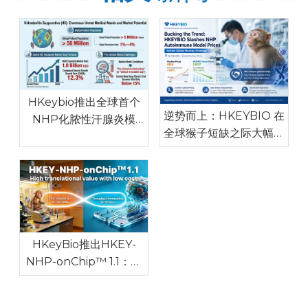
HKeybio推出全球首个
逆势而上：HKEYBIO 在
NHP化脓性汗腺炎模
全球猴子短缺之际大幅削
型，临床一致性高，解决
减 NHP 自体免疫模型价
全球药物研发瓶颈
格
HKeyBio推出HKEY-
NHP-onChip™ 1.1：世
界上第一个针对自身免疫
和过敏性疾病的NHP体