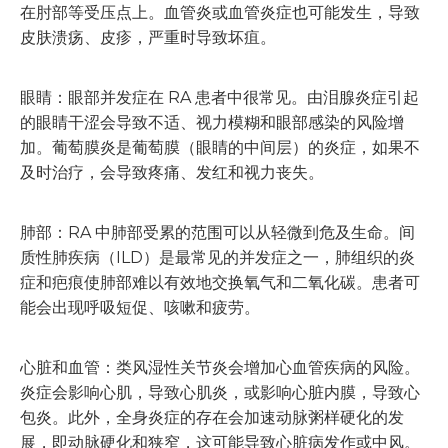
在肘部等受压点上。血管炎或血管炎症也可能发生，导致
皮肤溃疡、皮疹，严重时导致坏疽。
眼睛：眼部并发症在 RA 患者中很常见。由泪腺炎症引起
的眼睛干涩会导致不适、视力模糊和眼部感染的风险增
加。葡萄膜炎是葡萄膜（眼睛的中间层）的炎症，如果不
及时治疗，会导致疼痛、发红和视力丧失。
肺部：RA 中肺部受累的范围可以从轻微到危及生命。间
质性肺疾病（ILD）是最常见的并发症之一，肺组织的炎
症和疤痕使肺部难以有效地交换氧气和二氧化碳。患者可
能会出现呼吸短促、咳嗽和疲劳。
心脏和血管：类风湿性关节炎会增加心血管疾病的风险。
炎症会影响心肌，导致心肌炎，或影响心脏内膜，导致心
包炎。此外，全身炎症的存在会加速动脉粥样硬化的发
展，即动脉硬化和狭窄，这可能导致心脏病发作或中风。