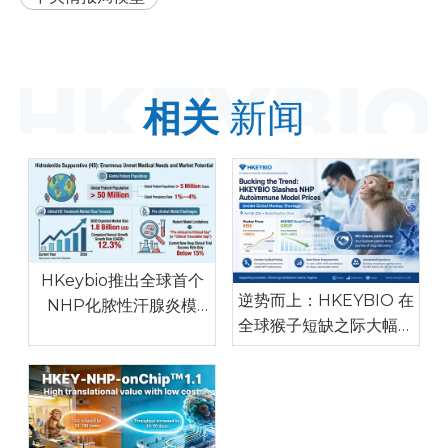
相关
新闻
HKeybio推出全球首个
逆势而上：HKEYBIO 在
NHP化脓性汗腺炎模
全球猴子短缺之际大幅削
型，临床一致性高，解决
减 NHP 自体免疫模型价
全球药物研发瓶颈
格