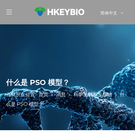
简体中文
English
什么是 PSO 模型？
当前所在位置:
首页
»
消息
»
科学见解和出版物
»
什
么是 PSO 模型？