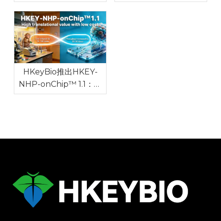
减 NHP 自体免疫模型价
全球药物研发瓶颈
格
HKeyBio推出HKEY-
NHP-onChip™ 1.1：世
界上第一个针对自身免疫
和过敏性疾病的NHP体
外模型