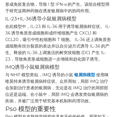
形成免疫复合物，导致 I 型 IFN-α 的产生。该组合模型用
于研究这两种药物在诱发银屑病中的协同作用。
IL-23+IL-36诱导小鼠银屑病模型
在此模型中，IL-23 和 IL-36 用于诱导银屑病样症状。 IL-
36 诱导角质形成细胞和成纤维细胞产生 CXCL1 和
CCL20，吸引中性粒细胞和 T 细胞。 IL-36 还上调角质形
成细胞有丝分裂原的表达并以自分泌方式诱导 IL-36 的产
生。释放的 IL-36 上调激活的树突状细胞 (DC) 产生 IL-
23，导致角质形成细胞进一步增殖和趋化因子诱导。
IMQ诱导小鼠银屑病模型
与 NHP 模型类似，IMQ 诱导的小鼠
银屑病模型
使用咪
喹莫特来诱导银屑病样症状。众所周知，局部 IMQ 治疗
会加剧治疗患者的银屑病，无论是在 IMQ 治疗的局部部
位还是远端。在小鼠中，局部 IMQ 会诱发类似银屑病的
疾病，并被广泛用于研究基本机制和药理功效。
Pso 模型的重要性
Pso 模型在皮肤病学研究中具有无价的价值，原因如下：