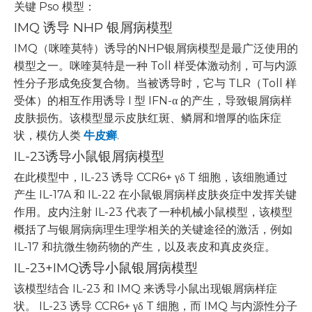
关键 Pso 模型：
IMQ 诱导 NHP 银屑病模型
IMQ（咪喹莫特）诱导的NHP银屑病模型是最广泛使用的
模型之一。咪喹莫特是一种 Toll 样受体激动剂，可与内源
性分子形成免疫复合物。当被诱导时，它与 TLR（Toll 样
受体）的相互作用诱导 I 型 IFN-α 的产生，导致银屑病样
皮肤损伤。该模型显示皮肤红斑、鳞屑和增厚的临床症
状，模仿人类
牛皮癣
.
IL-23诱导小鼠银屑病模型
在此模型中，IL-23 诱导 CCR6+ γδ T 细胞，该细胞通过
产生 IL-17A 和 IL-22 在小鼠银屑病样皮肤炎症中发挥关键
作用。皮内注射 IL-23 代表了一种机械小鼠模型，该模型
概括了与银屑病病理生理学相关的关键途径的激活，例如
IL-17 和抗微生物药物的产生，以及表皮和真皮炎症。
IL-23+IMQ诱导小鼠银屑病模型
该模型结合 IL-23 和 IMQ 来诱导小鼠出现银屑病样症
状。 IL-23 诱导 CCR6+ γδ T 细胞，而 IMQ 与内源性分子