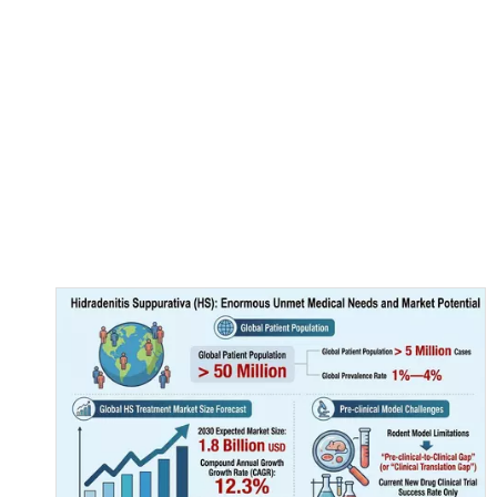
["wechat","line","twitter","facebook","linkedin","pin