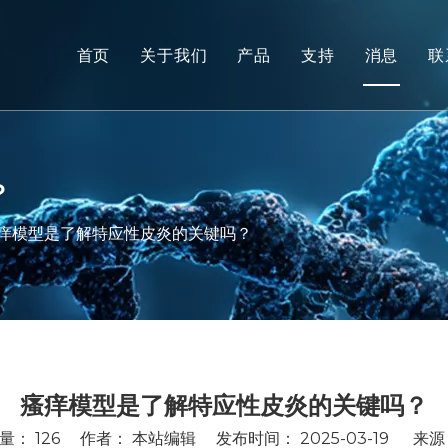
首页
关于我们
产品
支持
消息
联
非人类灵长类动物 (NHP) 
服务
啮齿动物模型
下载
人体组织和离体模型
常问问题
？
综合疗效评价
客户评价
痒模型是了解特应性皮炎的关键吗？
转化医学和生物标志物
IND 提交支持
瘙痒模型是了解特应性皮炎的关键吗？
数量：
126
作者： 本站编辑 发布时间： 2025-03-19 来