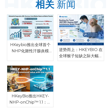
相关
新闻
HKeybio推出全球首个
逆势而上：HKEYBIO 在
NHP化脓性汗腺炎模
全球猴子短缺之际大幅削
型，临床一致性高，解决
减 NHP 自体免疫模型价
全球药物研发瓶颈
格
HKeyBio推出HKEY-
NHP-onChip™ 1.1：世
界上第一个针对自身免疫