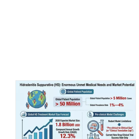
["wechat","line","twitter","facebook","linkedin","pin