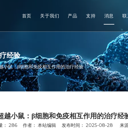
首页
关于我们
产品
支持
消息
联
非人类灵长类动物 (NHP) 
服务
啮齿动物模型
下载
人体组织和离体模型
常问问题
治疗经验
综合疗效评价
客户评价
越小鼠：β细胞和免疫相互作用的治疗经验
转化医学和生物标志物
IND 提交支持
超越小鼠：β细胞和免疫相互作用的治疗经
量：
286
作者： 本站编辑 发布时间： 2025-08-28 来