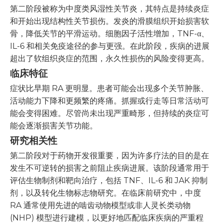
第二阶段被称为中度类风湿性关节炎，其特点是持续炎症
和开始出现结构性关节损伤。发炎的滑膜组织开始损害软
骨，降低关节的平滑运动。细胞因子活性增加，TNF-α、
IL-6 和相关免疫途径的参与更强。在此阶段，疾病的进展
超出了软组织炎症的范围，永久性损伤的风险变得更高。
临床特征
症状比早期 RA 更明显。患者可能会出现多个关节肿胀、
活动能力下降和更频繁的疼痛。抓握或行走等日常活动可
能会变得困难。尽管尚未出现严重畸形，但持续的炎症可
能会逐渐损害关节功能。
研究相关性
第二阶段对于药物开发很重要，因为许多疗法的目的是在
发生不可逆转的损害之前阻止疾病进展。该阶段通常用于
评估生物制剂和靶向治疗，包括 TNF、IL-6 和 JAK 抑制
剂，以及转化生物标志物研究。在临床前研究中，中度
RA 通常使用先进的啮齿动物模型或非人灵长类动物
(NHP) 模型进行建模，以更好地匹配临床疾病的严重程