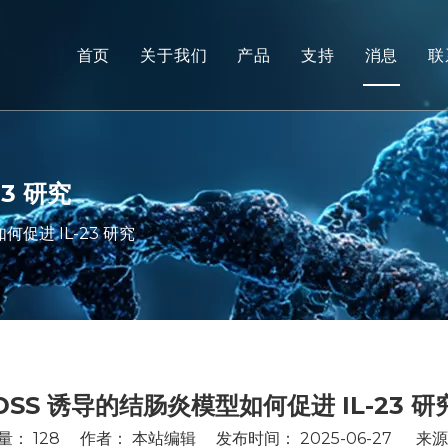
首页
关于我们
产品
支持
消息
联
非人类灵长类动物 (NHP) 
服务
啮齿动物模型
下载
人体组织和离体模型
常问问题
3 研究
综合疗效评价
客户评价
促进 IL-23 研究
转化医学和生物标志物
IND 提交支持
DSS 诱导的结肠炎模型如何促进 IL-23 研
量：
128
作者： 本站编辑 发布时间： 2025-06-27 来