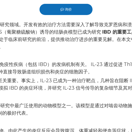
询价
terest","whatsapp"]
研究领域。开发有效的治疗方法需要深入了解导致克罗恩病和溃疡
SS（葡聚糖硫酸钠）诱导的结肠炎模型已成为研究
IBD 的重要
 一直处于临床前研究的前沿，提供推动治疗进步的重要见解。在本文中，
。
疫性疾病（包括 IBD）的发病机制有关。 IL-23 通过促进 T
是一种直接导致肠道组织损伤和炎症的细胞因子。
疗法至关重要。事实上，IL-23 已成为一种治疗靶点，几种旨在阻断
拟 IBD 的炎症环境，并研究 IL-23 信号传导的复杂细节及
D研究中最广泛使用的动物模型之一。该模型是通过对啮齿动物施
机制的极好代表。
化合物。由此产生的炎症反应会导致腹泻、体重减轻和便血等症状，所